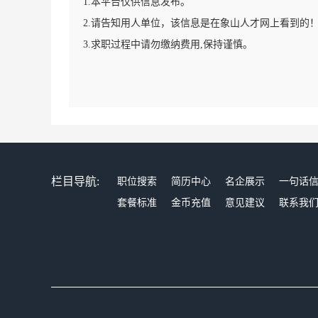
1.本平台仅供信息发布。
2.请告知用人单位，该信息是在象山人才网上看到的
3.求职过程中请勿缴纳费用,保持谨慎。
栏目导航:
职位搜索
简历中心
名企展示
一句话
套餐标准
金币充值
意见建议
联系我