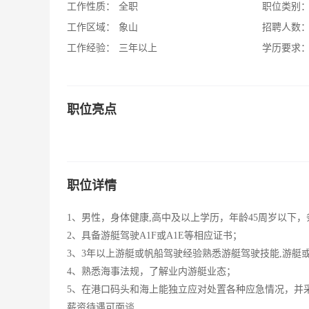
工作性质：
全职
职位类别
工作区域：
象山
招聘人数
工作经验：
三年以上
学历要求
职位亮点
职位详情
1、男性，身体健康,高中及以上学历，年龄45周岁以下
2、具备游艇驾驶A1F或A1E等相应证书；
3、3年以上游艇或帆船驾驶经验熟悉游艇驾驶技能,游艇
4、熟悉海事法规，了解业内游艇业态；
5、在港口码头和海上能独立应对处置各种应急情况，并采
薪资待遇可面谈