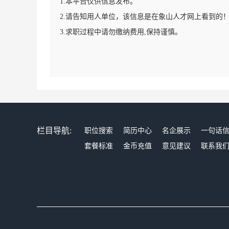
1.本平台仅供信息发布。
2.请告知用人单位，该信息是在象山人才网上看到的
3.求职过程中请勿缴纳费用,保持谨慎。
栏目导航:
职位搜索
简历中心
名企展示
一句话
套餐标准
金币充值
意见建议
联系我