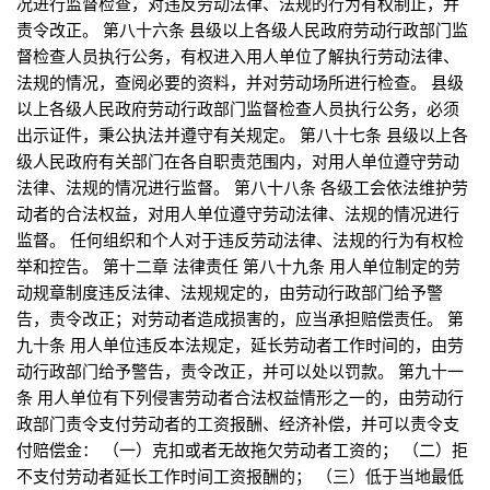
况进行监督检查，对违反劳动法律、法规的行为有权制止，并
责令改正。 第八十六条 县级以上各级人民政府劳动行政部门监
督检查人员执行公务，有权进入用人单位了解执行劳动法律、
法规的情况，查阅必要的资料，并对劳动场所进行检查。 县级
以上各级人民政府劳动行政部门监督检查人员执行公务，必须
出示证件，秉公执法并遵守有关规定。 第八十七条 县级以上各
级人民政府有关部门在各自职责范围内，对用人单位遵守劳动
法律、法规的情况进行监督。 第八十八条 各级工会依法维护劳
动者的合法权益，对用人单位遵守劳动法律、法规的情况进行
监督。 任何组织和个人对于违反劳动法律、法规的行为有权检
举和控告。 第十二章 法律责任 第八十九条 用人单位制定的劳
动规章制度违反法律、法规规定的，由劳动行政部门给予警
告，责令改正；对劳动者造成损害的，应当承担赔偿责任。 第
九十条 用人单位违反本法规定，延长劳动者工作时间的，由劳
动行政部门给予警告，责令改正，并可以处以罚款。 第九十一
条 用人单位有下列侵害劳动者合法权益情形之一的，由劳动行
政部门责令支付劳动者的工资报酬、经济补偿，并可以责令支
付赔偿金： （一）克扣或者无故拖欠劳动者工资的； （二）拒
不支付劳动者延长工作时间工资报酬的； （三）低于当地最低