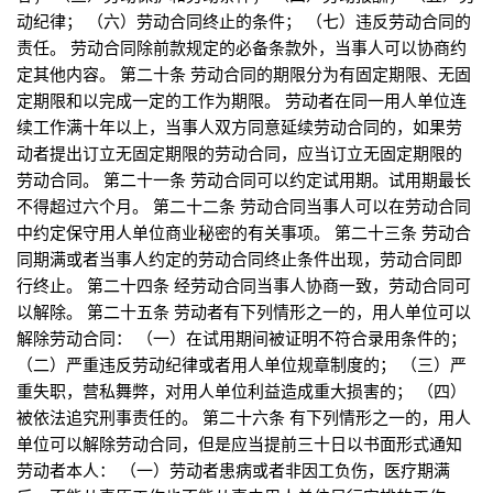
动纪律； （六）劳动合同终止的条件； （七）违反劳动合同的
责任。 劳动合同除前款规定的必备条款外，当事人可以协商约
定其他内容。 第二十条 劳动合同的期限分为有固定期限、无固
定期限和以完成一定的工作为期限。 劳动者在同一用人单位连
续工作满十年以上，当事人双方同意延续劳动合同的，如果劳
动者提出订立无固定期限的劳动合同，应当订立无固定期限的
劳动合同。 第二十一条 劳动合同可以约定试用期。试用期最长
不得超过六个月。 第二十二条 劳动合同当事人可以在劳动合同
中约定保守用人单位商业秘密的有关事项。 第二十三条 劳动合
同期满或者当事人约定的劳动合同终止条件出现，劳动合同即
行终止。 第二十四条 经劳动合同当事人协商一致，劳动合同可
以解除。 第二十五条 劳动者有下列情形之一的，用人单位可以
解除劳动合同： （一）在试用期间被证明不符合录用条件的；
（二）严重违反劳动纪律或者用人单位规章制度的； （三）严
重失职，营私舞弊，对用人单位利益造成重大损害的； （四）
被依法追究刑事责任的。 第二十六条 有下列情形之一的，用人
单位可以解除劳动合同，但是应当提前三十日以书面形式通知
劳动者本人： （一）劳动者患病或者非因工负伤，医疗期满