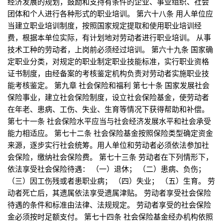
经济发展的规划，鼓励和支持有条件的企业、事业组织、社会
团体和个人进行各种形式的职业培训。 第六十八条 用人单位应
当建立职业培训制度，按照国家规定提取和使用职业培训经
费，根据本单位实际，有计划地对劳动者进行职业培训。 从事
技术工种的劳动者，上岗前必须经过培训。 第六十九条 国家确
定职业分类，对规定的职业制定职业技能标准，实行职业资格
证书制度，由经备案的考核鉴定机构负责对劳动者实施职业技
能考核鉴定。 第九章 社会保险和福利 第七十条 国家发展社会
保险事业，建立社会保险制度，设立社会保险基金，使劳动者
在年老、患病、工伤、失业、生育等情况下获得帮助和补偿。
第七十一条 社会保险水平应当与社会经济发展水平和社会承受
能力相适应。 第七十二条 社会保险基金按照保险类型确定资金
来源，逐步实行社会统筹。用人单位和劳动者必须依法参加社
会保险，缴纳社会保险费。 第七十三条 劳动者在下列情形下，
依法享受社会保险待遇： （一）退休； （二）患病、负伤；
（三）因工伤残或者患职业病； （四）失业； （五）生育。 劳
动者死亡后，其遗属依法享受遗属津贴。 劳动者享受社会保险
待遇的条件和标准由法律、法规规定。 劳动者享受的社会保险
金必须按时足额支付。 第七十四条 社会保险基金经办机构依照