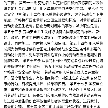
的工资。 第五十一条 劳动者在法定休假日和婚丧假期间以及依
法参加社会活动期间，用人单位应当依法支付工资。 第六章 劳
动安全卫生 第五十二条 用人单位必须建立、健全劳动安全卫生
制度，严格执行国家劳动安全卫生规程和标准，对劳动者进行
劳动安全卫生教育，防止劳动过程中的事故，减少职业危害。
第五十三条 劳动安全卫生设施必须符合国家规定的标准。 新
建、改建、扩建工程的劳动安全卫生设施必须与主体工程同时
设计、同时施工、同时投入生产和使用。 第五十四条 用人单位
必须为劳动者提供符合国家规定的劳动安全卫生条件和必要的
劳动防护用品，对从事有职业危害作业的劳动者应当定期进行
健康检查。 第五十五条 从事特种作业的劳动者必须经过专门培
训并取得特种作业资格。 第五十六条 劳动者在劳动过程中必须
严格遵守安全操作规程。 劳动者对用人单位管理人员违章指
挥、强令冒险作业，有权拒绝执行；对危害生命安全和身体健
康的行为，有权提出批评、检举和控告。 第五十七条 国家建立
伤亡事故和职业病统计报告和处理制度。县级以上各级人民政
府劳动行政部门、有关部门和用人单位应当依法对劳动者在劳
动过程中发生的伤亡事故和劳动者的职业病状况，进行统计、
报告和处理。 第七章 女职工和未成年工特殊保护 第五十八条