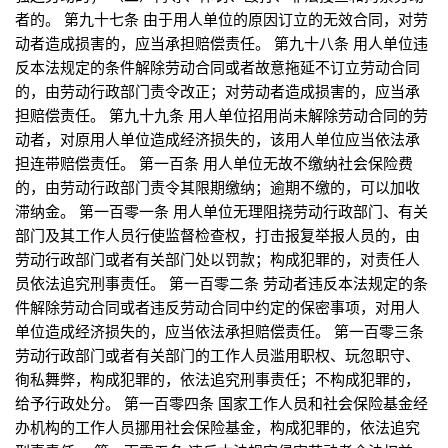
者的。 第九十七条 由于用人单位的原因订立的无效合同，对劳
动者造成损害的，应当承担赔偿责任。 第九十八条 用人单位违
反本法规定的条件解除劳动合同或者故意拖延不订立劳动合同
的，由劳动行政部门责令改正；对劳动者造成损害的，应当承
担赔偿责任。 第九十九条 用人单位招用尚未解除劳动合同的劳
动者，对原用人单位造成经济损失的，该用人单位应当依法承
担连带赔偿责任。 第一百条 用人单位无故不缴纳社会保险费
的，由劳动行政部门责令其限期缴纳；逾期不缴的，可以加收
滞纳金。 第一百零一条 用人单位无理阻挠劳动行政部门、有关
部门及其工作人员行使监督检查权，打击报复举报人员的，由
劳动行政部门或者有关部门处以罚款；构成犯罪的，对责任人
员依法追究刑事责任。 第一百零二条 劳动者违反本法规定的条
件解除劳动合同或者违反劳动合同中约定的保密事项，对用人
单位造成经济损失的，应当依法承担赔偿责任。 第一百零三条
劳动行政部门或者有关部门的工作人员滥用职权、玩忽职守、
徇私舞弊，构成犯罪的，依法追究刑事责任；不构成犯罪的，
给予行政处分。 第一百零四条 国家工作人员和社会保险基金经
办机构的工作人员挪用社会保险基金，构成犯罪的，依法追究