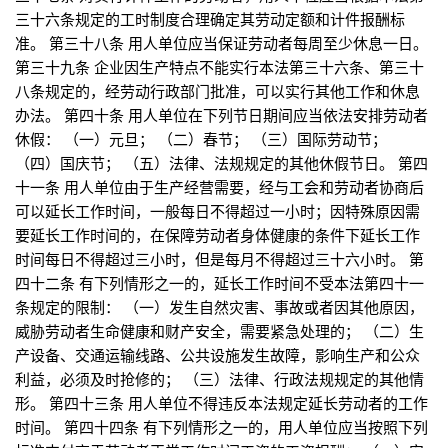
三十六条规定的工时制度合理确定其劳动定额和计件报酬标
准。 第三十八条 用人单位应当保证劳动者每周至少休息一日。
第三十九条 企业因生产特点不能实行本法第三十六条、第三十
八条规定的，经劳动行政部门批准，可以实行其他工作和休息
办法。 第四十条 用人单位在下列节日期间应当依法安排劳动者
休假： （一）元旦； （二）春节； （三）国际劳动节；
（四）国庆节； （五）法律、法规规定的其他休假节日。 第四
十一条 用人单位由于生产经营需要，经与工会和劳动者协商后
可以延长工作时间，一般每日不得超过一小时；因特殊原因需
要延长工作时间的，在保障劳动者身体健康的条件下延长工作
时间每日不得超过三小时，但是每月不得超过三十六小时。 第
四十二条 有下列情形之一的，延长工作时间不受本法第四十一
条规定的限制： （一）发生自然灾害、事故或者因其他原因，
威胁劳动者生命健康和财产安全，需要紧急处理的； （二）生
产设备、交通运输线路、公共设施发生故障，影响生产和公众
利益，必须及时抢修的； （三）法律、行政法规规定的其他情
形。 第四十三条 用人单位不得违反本法规定延长劳动者的工作
时间。 第四十四条 有下列情形之一的，用人单位应当按照下列