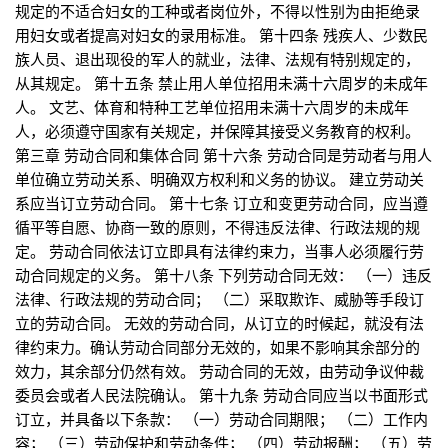
规定的不适合妇女的工种或者岗位外，不得以性别为由拒绝录
用妇女或者提高对妇女的录用标准。 第十四条 残疾人、少数民
族人员、退出现役的军人的就业，法律、法规有特别规定的，
从其规定。 第十五条 禁止用人单位招用未满十六周岁的未成年
人。 文艺、体育和特种工艺单位招用未满十六周岁的未成年
人，必须遵守国家有关规定，并保障其接受义务教育的权利。
第三章 劳动合同和集体合同 第十六条 劳动合同是劳动者与用人
单位确立劳动关系、明确双方权利和义务的协议。 建立劳动关
系应当订立劳动合同。 第十七条 订立和变更劳动合同，应当遵
循平等自愿、协商一致的原则，不得违反法律、行政法规的规
定。 劳动合同依法订立即具有法律约束力，当事人必须履行劳
动合同规定的义务。 第十八条 下列劳动合同无效： （一）违反
法律、行政法规的劳动合同； （二）采取欺诈、威胁等手段订
立的劳动合同。 无效的劳动合同，从订立的时候起，就没有法
律约束力。确认劳动合同部分无效的，如果不影响其余部分的
效力，其余部分仍然有效。 劳动合同的无效，由劳动争议仲裁
委员会或者人民法院确认。 第十九条 劳动合同应当以书面形式
订立，并具备以下条款： （一）劳动合同期限； （二）工作内
容； （三）劳动保护和劳动条件； （四）劳动报酬； （五）劳