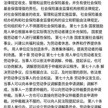
法律规定收支、管理和运营社会保险基金，并负有使社会保险
基金保值增值的责任。 社会保险基金监督机构依照法律规定，
对社会保险基金的收支、管理和运营实施监督。 社会保险基金
经办机构和社会保险基金监督机构的设立和职能由法律规定。
任何组织和个人不得挪用社会保险基金。 第七十五条 国家鼓励
用人单位根据本单位实际情况为劳动者建立补充保险。 国家提
倡劳动者个人进行储蓄性保险。 第七十六条 国家发展社会福利
事业，兴建公共福利设施，为劳动者休息、休养和疗养提供条
件。 用人单位应当创造条件，改善集体福利，提高劳动者的福
利待遇。 第十章 劳动争议 第七十七条 用人单位与劳动者发生
劳动争议，当事人可以依法申请调解、仲裁、提起诉讼，也可
以协商解决。 调解原则适用于仲裁和诉讼程序。 第七十八条 解
决劳动争议，应当根据合法、公正、及时处理的原则，依法维
护劳动争议当事人的合法权益。 第七十九条 劳动争议发生后，
当事人可以向本单位劳动争议调解委员会申请调解；调解不
成，当事人一方要求仲裁的，可以向劳动争议仲裁委员会申请
仲裁。当事人一方也可以直接向劳动争议仲裁委员会申请仲
裁。对仲裁裁决不服的，可以向人民法院提起诉讼。 第八十条
在用人单位内，可以设立劳动争议调解委员会。劳动争议调解