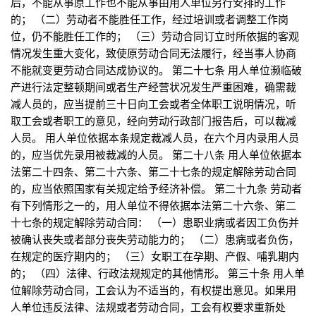
后，不能从事原工作也不能从事由用人单位另行安排的工作
的； （二）劳动者不能胜任工作，经过培训或者调整工作岗
位，仍不能胜任工作的； （三）劳动合同订立时所依据的客观
情况发生重大变化，致使原劳动合同无法履行，经当事人协商
不能就变更劳动合同达成协议的。 第二十七条 用人单位濒临破
产进行法定整顿期间或者生产经营状况发生严重困难，确需裁
减人员的，应当提前三十日向工会或者全体职工说明情况，听
取工会或者职工的意见，经向劳动行政部门报告后，可以裁减
人员。 用人单位依据本条规定裁减人员，在六个月内录用人员
的，应当优先录用被裁减的人员。 第二十八条 用人单位依据本
法第二十四条、第二十六条、第二十七条的规定解除劳动合同
的，应当依照国家有关规定给予经济补偿。 第二十九条 劳动者
有下列情形之一的，用人单位不得依据本法第二十六条、第二
十七条的规定解除劳动合同： （一）患职业病或者因工负伤并
被确认丧失或者部分丧失劳动能力的； （二）患病或者负伤，
在规定的医疗期内的； （三）女职工在孕期、产假、哺乳期内
的； （四）法律、行政法规规定的其他情形。 第三十条 用人单
位解除劳动合同，工会认为不适当的，有权提出意见。如果用
人单位违反法律、法规或者劳动合同，工会有权要求重新处