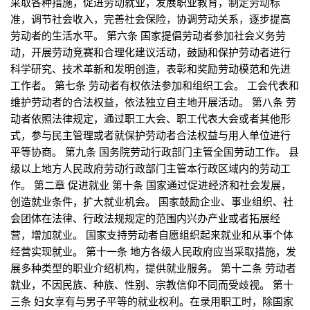
采取各种措施，促进劳动就业，发展职业教育，制定劳动标
准，调节社会收入，完善社会保险，协调劳动关系，逐步提高
劳动者的生活水平。 第六条 国家提倡劳动者参加社会义务劳
动，开展劳动竞赛和合理化建议活动，鼓励和保护劳动者进行
科学研究、技术革新和发明创造，表彰和奖励劳动模范和先进
工作者。 第七条 劳动者有权依法参加和组织工会。 工会代表和
维护劳动者的合法权益，依法独立自主地开展活动。 第八条 劳
动者依照法律规定，通过职工大会、职工代表大会或者其他形
式，参与民主管理或者就保护劳动者合法权益与用人单位进行
平等协商。 第九条 国务院劳动行政部门主管全国劳动工作。 县
级以上地方人民政府劳动行政部门主管本行政区域内的劳动工
作。 第二章 促进就业 第十条 国家通过促进经济和社会发展，
创造就业条件，扩大就业机会。 国家鼓励企业、事业组织、社
会团体在法律、行政法规规定的范围内兴办产业或者拓展经
营，增加就业。 国家支持劳动者自愿组织起来就业和从事个体
经营实现就业。 第十一条 地方各级人民政府应当采取措施，发
展多种类型的职业介绍机构，提供就业服务。 第十二条 劳动者
就业，不因民族、种族、性别、宗教信仰不同而受歧视。 第十
三条 妇女享有与男子平等的就业权利。在录用职工时，除国家