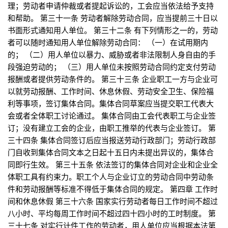
理；劳动者申请仲裁或者提起诉讼的，工会应当依法给予支持
和帮助。 第三十一条 劳动者解除劳动合同，应当提前三十日以
书面形式通知用人单位。 第三十二条 有下列情形之一的，劳动
者可以随时通知用人单位解除劳动合同： （一）在试用期内
的； （二）用人单位以暴力、威胁或者非法限制人身自由的手
段强迫劳动的； （三）用人单位未按照劳动合同约定支付劳动
报酬或者提供劳动条件的。 第三十三条 企业职工一方与企业可
以就劳动报酬、工作时间、休息休假、劳动安全卫生、保险福
利等事项，签订集体合同。集体合同草案应当提交职工代表大
会或者全体职工讨论通过。 集体合同由工会代表职工与企业签
订；没有建立工会的企业，由职工推举的代表与企业签订。 第
三十四条 集体合同签订后应当报送劳动行政部门；劳动行政部
门自收到集体合同文本之日起十五日内未提出异议的，集体合
同即行生效。 第三十五条 依法签订的集体合同对企业和企业全
体职工具有约束力。职工个人与企业订立的劳动合同中劳动条
件和劳动报酬等标准不得低于集体合同的规定。 第四章 工作时
间和休息休假 第三十六条 国家实行劳动者每日工作时间不超过
八小时、平均每周工作时间不超过四十四小时的工时制度。 第
三十七条 对实行计件工作的劳动者，用人单位应当根据本法第