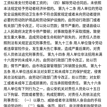
工资标准支付劳动者工资的； （四）解除劳动合同后，未依照
本法规定给予劳动者经济补偿的。 第九十二条 用人单位的劳动
安全设施和劳动卫生条件不符合国家规定或者未向劳动者提供
必要的劳动防护用品和劳动保护设施的，由劳动行政部门或者
有关部门责令改正，可以处以罚款；情节严重的，提请县级以
上人民政府决定责令停产整顿；对事故隐患不采取措施，致使
发生重大事故，造成劳动者生命和财产损失的，对责任人员依
照刑法有关规定追究刑事责任。 第九十三条 用人单位强令劳动
者违章冒险作业，发生重大伤亡事故，造成严重后果的，对责
任人员依法追究刑事责任。 第九十四条 用人单位非法招用未满
十六周岁的未成年人的，由劳动行政部门责令改正，处以罚
款；情节严重的，由市场监督管理部门吊销营业执照。 第九十
五条 用人单位违反本法对女职工和未成年工的保护规定，侵害
其合法权益的，由劳动行政部门责令改正，处以罚款；对女职
工或者未成年工造成损害的，应当承担赔偿责任。 第九十六条
用人单位有下列行为之一，由公安机关对责任人员处以十五日
以下拘留、罚款或者警告；构成犯罪的，对责任人员依法追究
刑事责任： （一）以暴力、威胁或者非法限制人身自由的手段
强迫劳动的； （二）侮辱、体罚、殴打、非法搜查和拘禁劳动