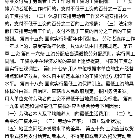
标准支付高于劳动者正常工作时间工资的工资报酬： （一）安
排劳动者延长工作时间的，支付不低于工资的百分之一百五十
的工资报酬； （二）休息日安排劳动者工作又不能安排补休
的，支付不低于工资的百分之二百的工资报酬； （三）法定休
假日安排劳动者工作的，支付不低于工资的百分之三百的工资
报酬。 第四十五条 国家实行带薪年休假制度。 劳动者连续工作
一年以上的，享受带薪年休假。具体办法由国务院规定。 第五
章 工资 第四十六条 工资分配应当遵循按劳分配原则，实行同工
同酬。 工资水平在经济发展的基础上逐步提高。国家对工资总
量实行宏观调控。 第四十七条 用人单位根据本单位的生产经营
特点和经济效益，依法自主确定本单位的工资分配方式和工资
水平。 第四十八条 国家实行最低工资保障制度。最低工资的具
体标准由省、自治区、直辖市人民政府规定，报国务院备案。
用人单位支付劳动者的工资不得低于当地最低工资标准。 第四
十九条 确定和调整最低工资标准应当综合参考下列因素：
（一）劳动者本人及平均赡养人口的最低生活费用； （二）社
会平均工资水平； （三）劳动生产率； （四）就业状况；
（五）地区之间经济发展水平的差异。 第五十条 工资应当以货
币形式按月支付给劳动者本人。不得克扣或者无故拖欠劳动者